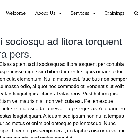
Welcome
About Us
Services
Trainings
C
i sociosqu ad litora torquent
ra pers.
Class aptent taciti sociosqu ad litora torquent per conubia
uspendisse dignissim bibendum lectus, quis ornare tortor
hicula elementum. Nulla massa est, faucibus non semper
se massa odio, aliquet nec commodo et, venenatis ut velit.
itae feugiat quis, placerat vitae eros. Vestibulum quis
Etiam vel mauris nisi, non vehicula est. Pellentesque
et netus et malesuada fames ac turpis egestas. Aliquam leo
egestas feugiat quam. Aliquam sed ipsum non nulla tempus
tur ac metus et enim pellentesque pellentesque. Nunc
mper, libero turpis semper erat, in dapibus nisi urna vel mi.