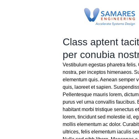
Skip
to
content
Class aptent tacit
per conubia nost
Vestibulum egestas pharetra felis. 
nostra, per inceptos himenaeos. S
elementum quis. Aenean semper ve
quis, laoreet et sapien. Suspendis
Pellentesque mauris lorem, dictum v
purus vel urna convallis faucibus. 
habitant morbi tristique senectus 
lorem, tincidunt sed molestie id, 
mollis elementum ac dolor. Curabi
ultrices, felis elementum iaculis se