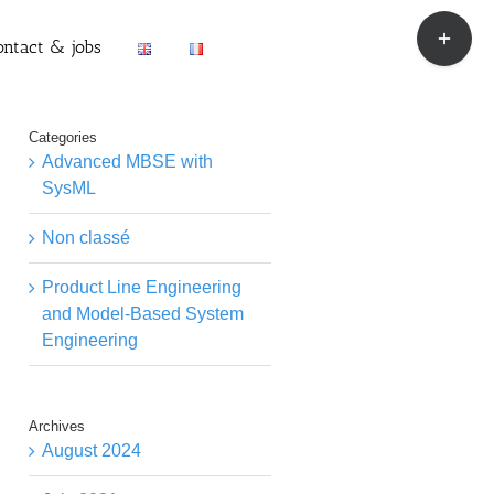
Toggle
ontact & jobs
Sliding
Bar
Area
Categories
Advanced MBSE with
SysML
Non classé
Product Line Engineering
and Model-Based System
Engineering
Archives
August 2024